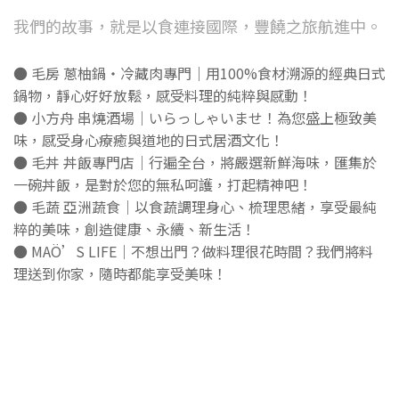
我們的故事，就是以食連接國際，豐饒之旅航進中。
● 毛房 蔥柚鍋・冷藏肉專門｜用100%食材溯源的經典日式
鍋物，靜心好好放鬆，感受料理的純粹與感動！
● 小方舟 串燒酒場｜いらっしゃいませ！為您盛上極致美
味，感受身心療癒與道地的日式居酒文化！
● 毛丼 丼飯專門店｜行遍全台，將嚴選新鮮海味，匯集於
一碗丼飯，是對於您的無私呵護，打起精神吧！
● 毛蔬 亞洲蔬食｜以食蔬調理身心、梳理思緒，享受最純
粹的美味，創造健康、永續、新生活！
● MAÖ’S LIFE｜不想出門？做料理很花時間？我們將料
理送到你家，隨時都能享受美味！