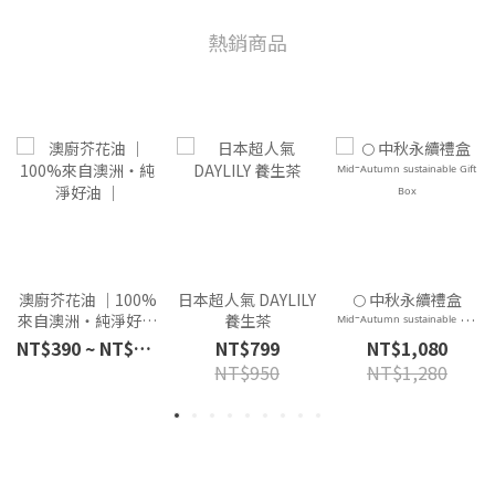
熱銷商品
日本超人氣 DAYLILY
🌕 中秋永續禮盒
澳廚芥花油 ｜100%
養生茶
ᴹⁱᵈ⁻ᴬᵘᵗᵘᵐⁿ ˢᵘˢᵗᵃⁱⁿᵃᵇˡᵉ ᴳⁱᶠᵗ
來自澳洲・純淨好油
ᴮᵒˣ
｜
NT$799
NT$1,080
NT$390 ~ NT$490
NT$950
NT$1,280